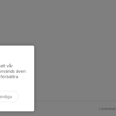
att vår
 används även
 förbättra
ändiga
Levererat