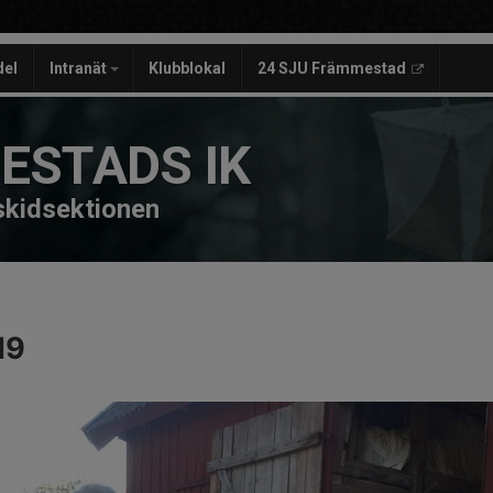
del
Intranät
Klubblokal
24 SJU Främmestad
ESTADS IK
 skidsektionen
19