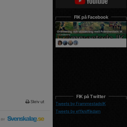
FIK på Facebook
FIK på Twitter
Skriv ut
Tweets by FrammestadsIK
Tweets by effkniffikdam
 av