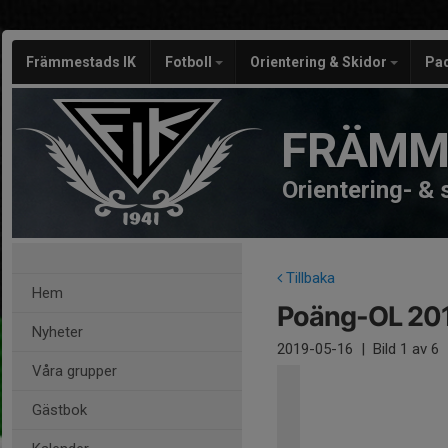
Främmestads IK
Fotboll
Orientering & Skidor
Pa
FRÄMM
Orientering- &
Tillbaka
Hem
Poäng-OL 20
Nyheter
2019-05-16
|
Bild
1
av 6
Våra grupper
Gästbok