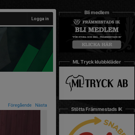
Bli medlem
Logga in
ML Tryck klubbkläder
Föregående
Nästa
Stötta Främmestads IK