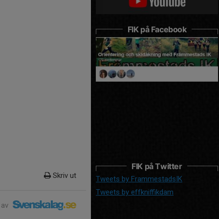
FIK på Facebook
FIK på Twitter
Skriv ut
Tweets by FrammestadsIK
Tweets by effkniffikdam
 av