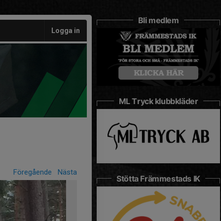
Bli medlem
Logga in
ML Tryck klubbkläder
Föregående
Nästa
Stötta Främmestads IK