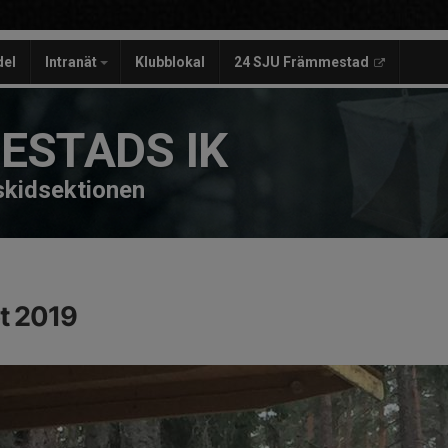
del
Intranät
Klubblokal
24 SJU Främmestad
ESTADS IK
 skidsektionen
t 2019