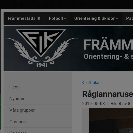
Främmestads IK
Fotboll
Orientering & Skidor
Pa
FRÄMM
Orientering- &
Tillbaka
Hem
Råglannaruse
Nyheter
2019-05-08
|
Bild
8
av 8
Våra grupper
Gästbok