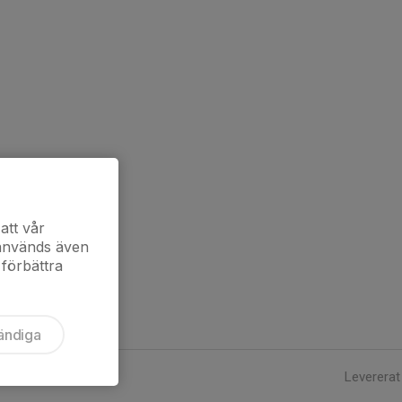
att vår
 används även
 förbättra
ändiga
Levererat