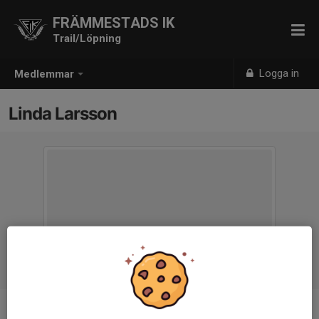
FRÄMMESTADS IK
Trail/Löpning
Logga in
Medlemmar
Linda Larsson