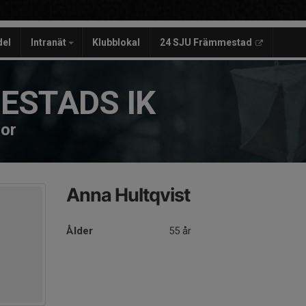
del
Intranät
Klubblokal
24 SJU Främmestad
ESTADS IK
dor
Anna Hultqvist
Ålder
55 år