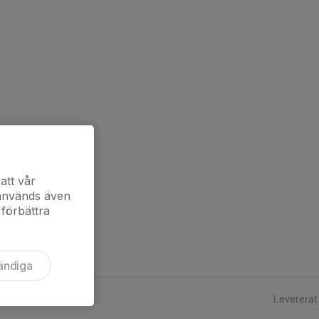
att vår
 används även
 förbättra
ändiga
Levererat