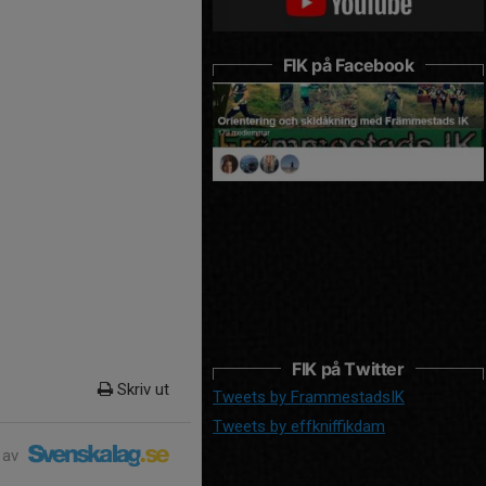
FIK på Facebook
FIK på Twitter
Skriv ut
Tweets by FrammestadsIK
Tweets by effkniffikdam
 av