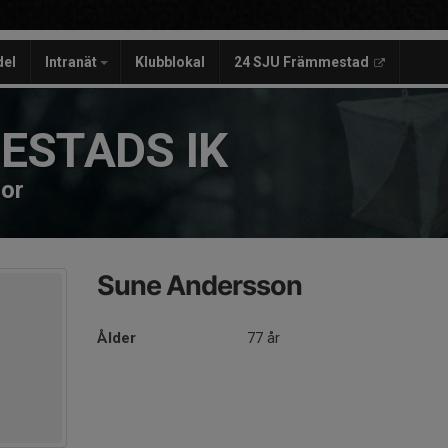
del
Intranät
Klubblokal
24 SJU Främmestad
ESTADS IK
dor
Sune Andersson
Ålder
77 år