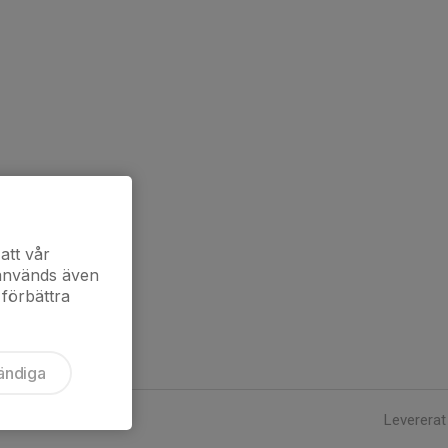
att vår
 används även
 förbättra
ändiga
Levererat