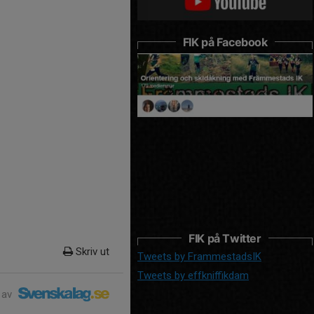
FIK på Facebook
FIK på Twitter
Skriv ut
Tweets by FrammestadsIK
Tweets by effkniffikdam
 av