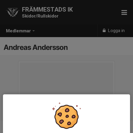
FRÄMMESTADS IK
Skidor/Rullskidor
Logga in
Medlemmar
Andreas Andersson
Titel
Informatör