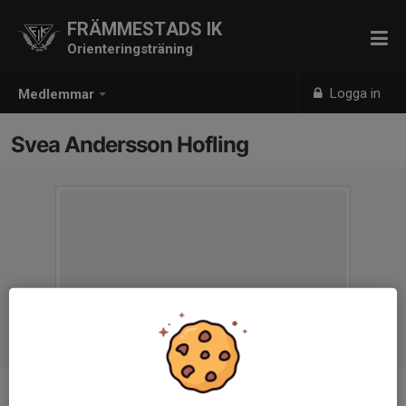
FRÄMMESTADS IK
Orienteringsträning
Logga in
Medlemmar
Svea Andersson Hofling
Ålder
10 år