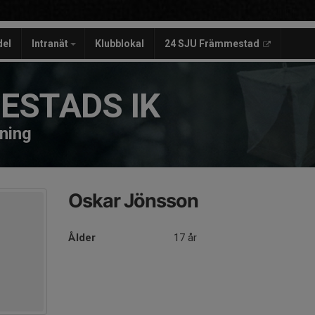
del
Intranät
Klubblokal
24 SJU Främmestad
ESTADS IK
äning
Oskar Jönsson
Ålder
17 år