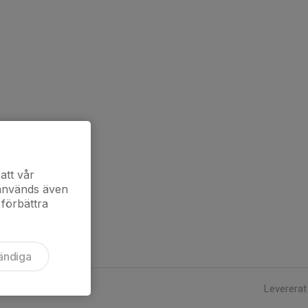
att vår
 används även
 förbättra
ändiga
Levererat