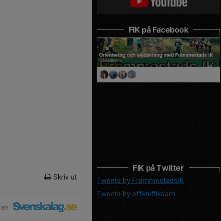
FIK på Facebook
FIK på Twitter
Skriv ut
Tweets by FrammestadsIK
Tweets by effkniffikdam
 av