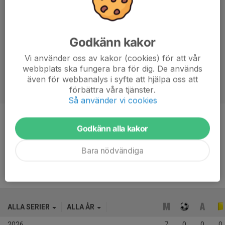
Godkänn kakor
Vi använder oss av kakor (cookies) för att vår
webbplats ska fungera bra för dig. De används
även för webbanalys i syfte att hjälpa oss att
förbättra våra tjänster.
Så använder vi cookies
Position
Mittfältare
Godkänn alla kakor
Ålder
27 år
Bara nödvändiga
ALLA SERIER
ALLA ÅR
2026
7
0
0
0