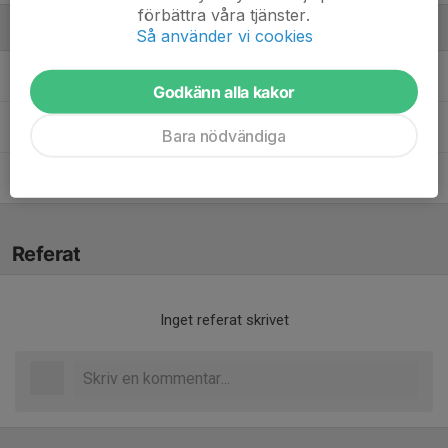
förbättra våra tjänster.
Ledare
Så använder vi cookies
Karl Wernebratt
Coach
Godkänn alla kakor
Lotta Karlsson
Lagledare
Bara nödvändiga
Martin Persson
Tränare
Referat
Inget referat skrivet