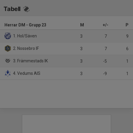
Tabell
Herrar DM - Grupp 23
M
+/-
P
1. Hol/Säven
3
7
9
2. Nossebro IF
3
7
6
3. Främmestads IK
3
-5
1
4. Vedums AIS
3
-9
1