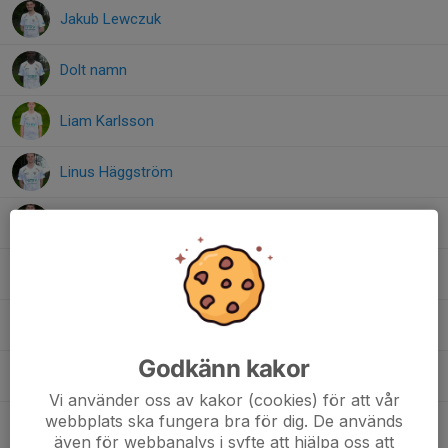
Jakub Lewczuk
Dolt namn
Liam Karlsson
Linus Häggström
Ludwig Carlsson
Rasmus Malmberg
Richard Hermansson
Godkänn kakor
Viktor Johansson
Vi använder oss av kakor (cookies) för att vår
webbplats ska fungera bra för dig. De används
1. William Bertilsson
, Essungaalliansen J-lag
även för webbanalys i syfte att hjälpa oss att