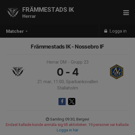
FRÄMMESTADS IK
Herrar
Logga in
Matcher
Främmestads IK - Nossebro IF
Herrar DM - Grupp 23
0 - 4
21 mar, 11:00, Sparbanksvallen
Stallaholm
Samling 09:30, Bergevi
Endast kallade kunde anmäla sig till aktiviteten. 19 personer var kallade.
Logga in här