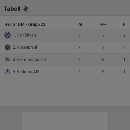
Tabell
Herrar DM - Grupp 23
M
+/-
P
1. Hol/Säven
3
7
9
2. Nossebro IF
3
7
6
3. Främmestads IK
3
-5
1
4. Vedums AIS
3
-9
1