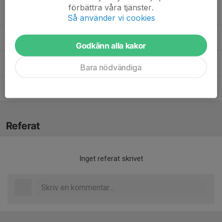
förbättra våra tjänster.
Karl Wernebratt
Coach
Så använder vi cookies
Leif Hermansson
Admin
Godkänn alla kakor
Lotta Karlsson
Lagledare
Bara nödvändiga
Martin Persson
Tränare
Referat
Inget referat skrivet