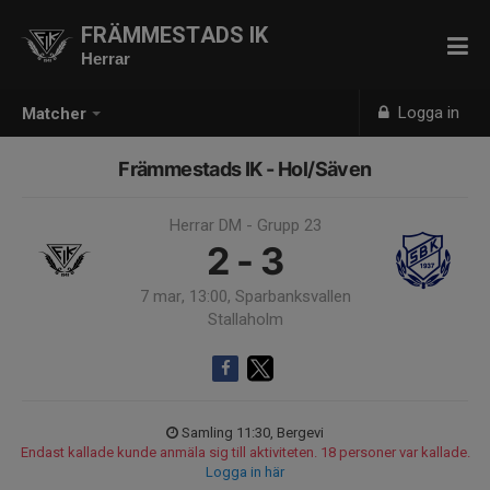
FRÄMMESTADS IK
Herrar
Logga in
Matcher
Främmestads IK - Hol/Säven
Herrar DM - Grupp 23
2 - 3
7 mar, 13:00, Sparbanksvallen
Stallaholm
Samling 11:30, Bergevi
Endast kallade kunde anmäla sig till aktiviteten. 18 personer var kallade.
Logga in här