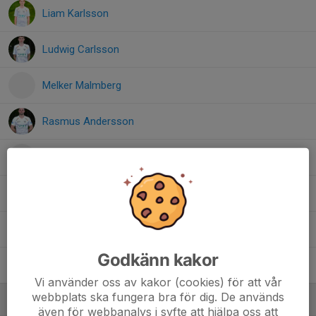
Liam Karlsson
Ludwig Carlsson
Melker Malmberg
Rasmus Andersson
Rasmus Malmberg
Sören Erlbacher
Viggo Johansson
Godkänn kakor
Wilhelm Verngren
Vi använder oss av kakor (cookies) för att vår
webbplats ska fungera bra för dig. De används
Ledare
även för webbanalys i syfte att hjälpa oss att