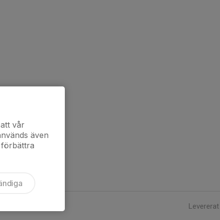
att vår
 används även
 förbättra
ändiga
Levererat