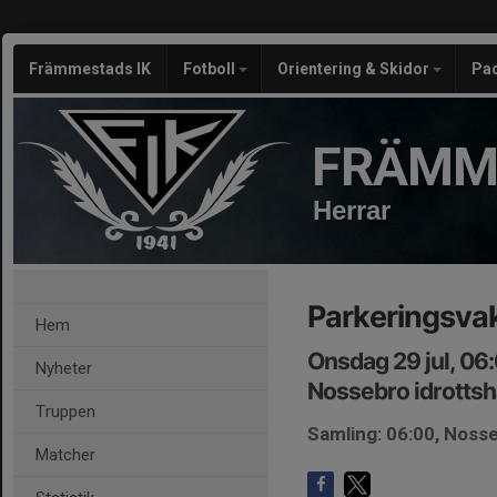
Främmestads IK
Fotboll
Orientering & Skidor
Pa
FRÄMM
Herrar
Parkeringsva
Hem
Onsdag 29 jul, 06
Nyheter
Nossebro idrottsh
Truppen
Samling: 06:00, Noss
Matcher