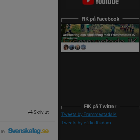
FIK på Facebook
FIK på Twitter
Skriv ut
Tweets by FrammestadsIK
Tweets by effkniffikdam
 av