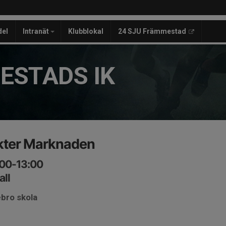
del
Intranät
Klubblokal
24 SJU Främmestad
ESTADS IK
kter Marknaden
:00-13:00
all
ebro skola