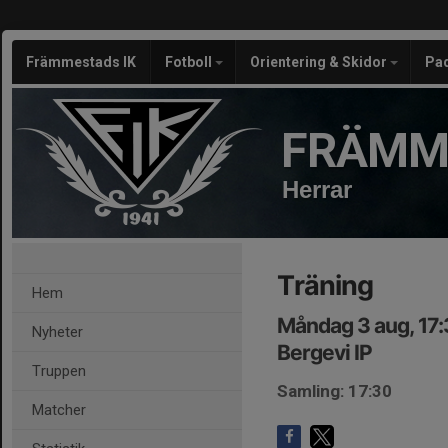
Främmestads IK
Fotboll
Orientering & Skidor
Pa
FRÄMM
Herrar
Träning
Hem
Måndag 3 aug, 17
Nyheter
Bergevi IP
Truppen
Samling: 17:30
Matcher