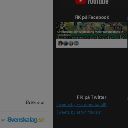
FIK på Facebook
FIK på Twitter
Skriv ut
Tweets by FrammestadsIK
Tweets by effkniffikdam
 av