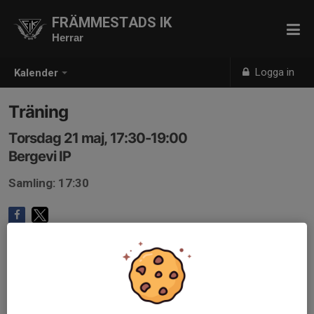
FRÄMMESTADS IK
Herrar
Logga in
Kalender
Träning
Torsdag 21 maj, 17:30-19:00
Bergevi IP
Samling: 17:30