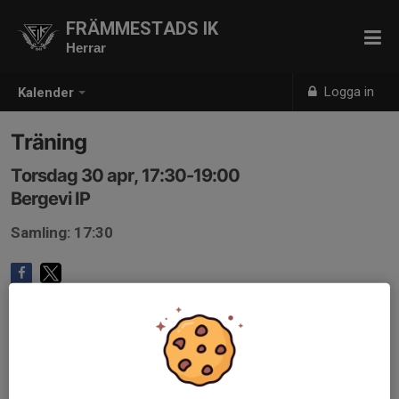
FRÄMMESTADS IK
Herrar
Logga in
Kalender
Träning
Torsdag 30 apr, 17:30-19:00
Bergevi IP
Samling: 17:30