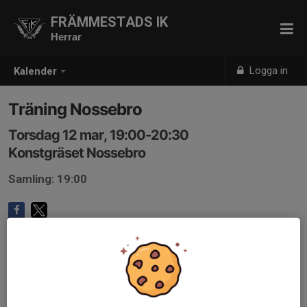
FRÄMMESTADS IK
Herrar
Logga in
Kalender
Träning Nossebro
Torsdag 12 mar, 19:00-20:30
Konstgräset Nossebro
Samling: 19:00