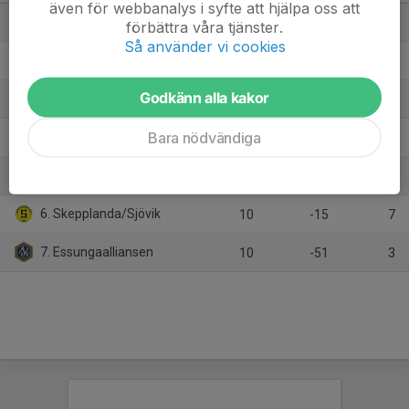
även för webbanalys i syfte att hjälpa oss att
1. Trollhättans BoIS
10
43
28
förbättra våra tjänster.
Så använder vi cookies
2. IK Frisco
10
28
22
Godkänn alla kakor
3. Wargön/Vänersborg
12
7
21
Bara nödvändiga
4. Vårgårda IK
10
10
15
5. Bjärke
10
-22
10
6. Skepplanda/Sjövik
10
-15
7
7. Essungaalliansen
10
-51
3