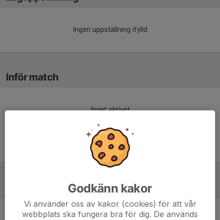
Ingen uppställning ifylld
Inför match
Inget skrivet
Godkänn kakor
Tabell
Vi använder oss av kakor (cookies) för att vår
webbplats ska fungera bra för dig. De används
Flickor Div 3 Trollhättan
M
+/-
P