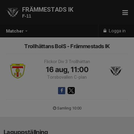
FRÄMMESTADS IK
F-11
Logga in
Matcher
Trollhättans BoIS - Främmestads IK
Flickor Div 3 Trollhättan
16 aug, 11:00
Torsbovallen C-plan
Samling 10:00
Laguppställning