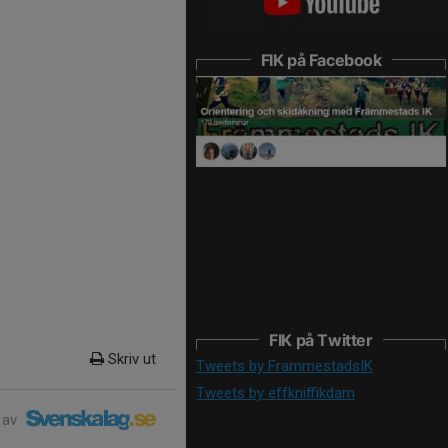
FIK på Facebook
FIK på Twitter
Skriv ut
Tweets by FrammestadsIK
Tweets by effkniffikdam
 av