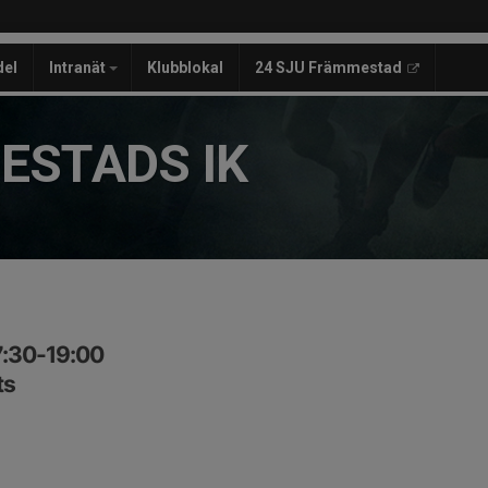
del
Intranät
Klubblokal
24 SJU Främmestad
ESTADS IK
7:30-19:00
ts