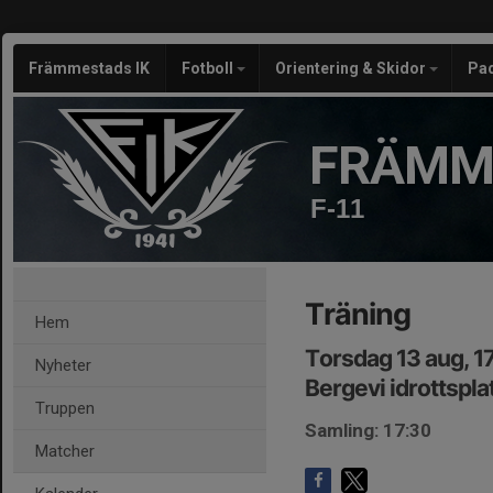
Främmestads IK
Fotboll
Orientering & Skidor
Pa
FRÄMM
F-11
Träning
Hem
Torsdag 13 aug, 1
Nyheter
Bergevi idrottspla
Truppen
Samling: 17:30
Matcher