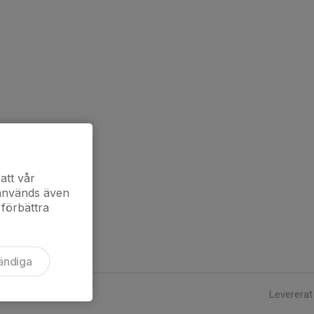
att vår
 används även
 förbättra
ändiga
Levererat