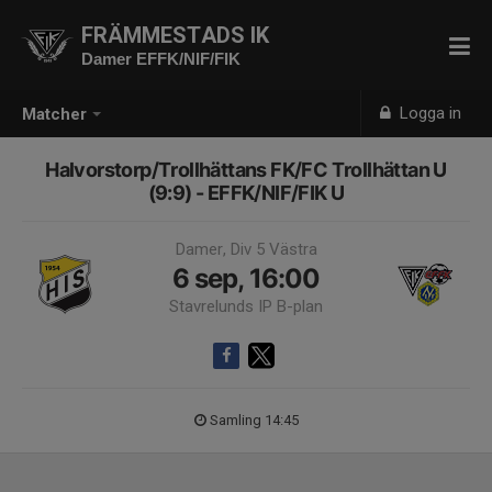
FRÄMMESTADS IK
Damer EFFK/NIF/FIK
Logga in
Matcher
Halvorstorp/Trollhättans FK/FC Trollhättan U
(9:9) - EFFK/NIF/FIK U
Damer, Div 5 Västra
6 sep, 16:00
Stavrelunds IP B-plan
Samling 14:45