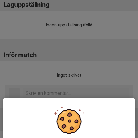
Laguppställning
Ingen uppställning ifylld
Inför match
Inget skrivet
Tabell