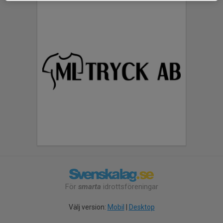
För
smarta
idrottsföreningar
Välj version:
Mobil
|
Desktop