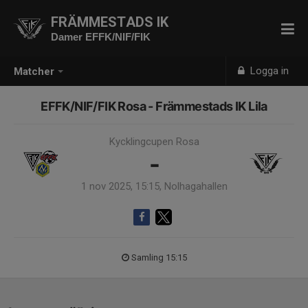
FRÄMMESTADS IK
Damer EFFK/NIF/FIK
Logga in
Matcher
EFFK/NIF/FIK Rosa - Främmestads IK Lila
Kycklingcupen Rosa
-
1 nov 2025, 15:15, Nolhagahallen
Samling 15:15