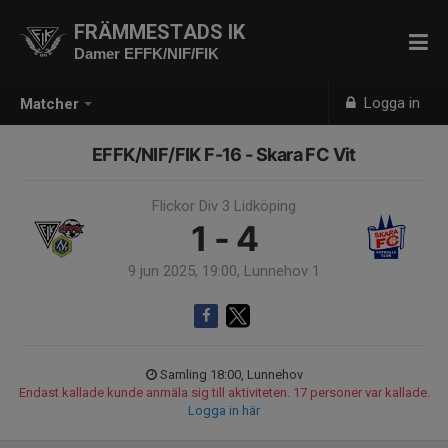
FRÄMMESTADS IK
Damer EFFK/NIF/FIK
Logga in
Matcher
EFFK/NIF/FIK F-16 - Skara FC Vit
Flickor Div 3 Lidköping
1 - 4
9 jun 2025, 19:00, Lunnehov 1
Samling 18:00, Lunnehov
Endast kallade kunde anmäla sig till aktiviteten. 17 personer var kallade.
Logga in här