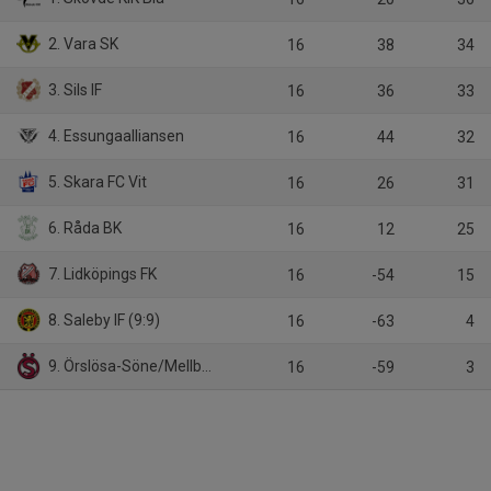
2. Vara SK
16
38
34
3. Sils IF
16
36
33
4. Essungaalliansen
16
44
32
5. Skara FC Vit
16
26
31
6. Råda BK
16
12
25
7. Lidköpings FK
16
-54
15
8. Saleby IF (9:9)
16
-63
4
9. Örslösa-Söne/Mellby (9:9)
16
-59
3