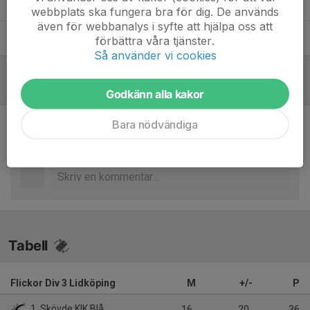
Daniel Hindström
Tränare
webbplats ska fungera bra för dig. De används
även för webbanalys i syfte att hjälpa oss att
Emma Widell
Hjälptränare
förbättra våra tjänster.
Så använder vi cookies
Referat
Godkänn alla kakor
Bara nödvändiga
Inget referat skrivet
Tabell
Flickor Div 3 Lidköping
M
+/-
P
1. Skövde KIK Blå
16
20
36