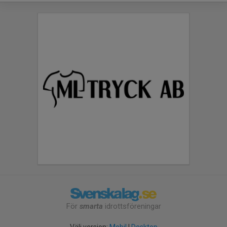
För
smarta
idrottsföreningar