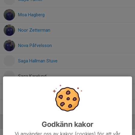
Moa Hagberg
Noor Zetterman
Nova Påfvelsson
Saga Hallman Stuve
Saga Karelund
Saga Widell
Thelma Hindström
Ledare
Godkänn kakor
Vi använder oss av kakor (cookies) för att vår