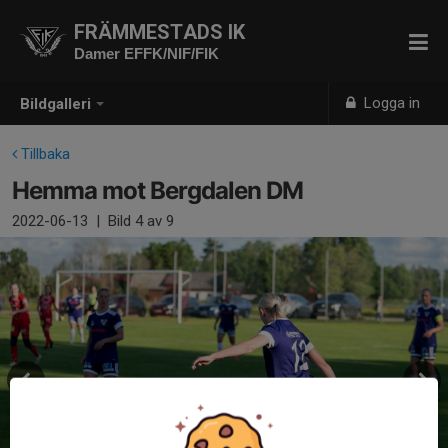
FRÄMMESTADS IK
Damer EFFK/NIF/FIK
Logga in
Bildgalleri
Tillbaka
Hemma mot Bergdalen DM
2022-06-13
|
Bild
4
av 9