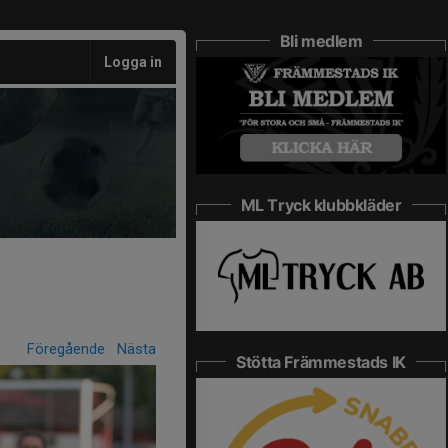
Bli medlem
Logga in
ML Tryck klubbkläder
Föregående
Nästa
Stötta Främmestads IK