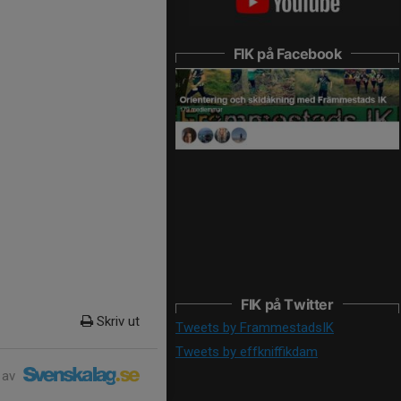
FIK på Facebook
FIK på Twitter
Skriv ut
Tweets by FrammestadsIK
Tweets by effkniffikdam
 av