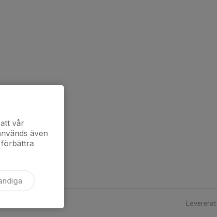
att vår
 används även
 förbättra
ändiga
Levererat