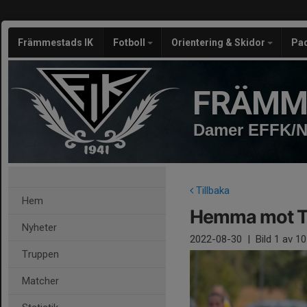
Främmestads IK
Fotboll
Orientering & Skidor
Pa
FRÄMM
Damer EFFK/N
Tillbaka
Hem
Hemma mot Tr
Nyheter
2022-08-30
|
Bild
1
av 10
Truppen
Matcher