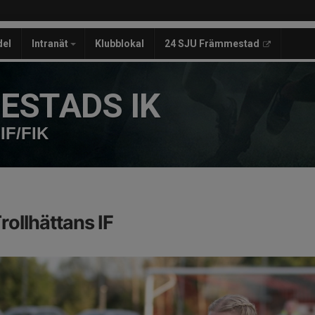
del
Intranät
Klubblokal
24 SJU Främmestad
ESTADS IK
IF/FIK
ollhättans IF