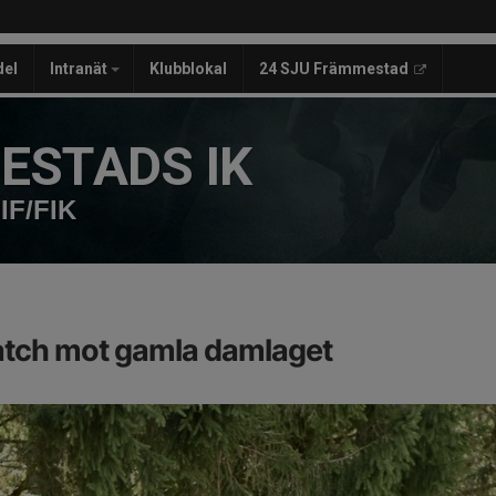
del
Intranät
Klubblokal
24 SJU Främmestad
ESTADS IK
IF/FIK
tch mot gamla damlaget