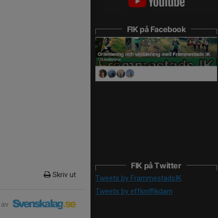
FIK på Facebook
FIK på Twitter
Skriv ut
Tweets by FrammestadsIK
Tweets by effkniffikdam
 av