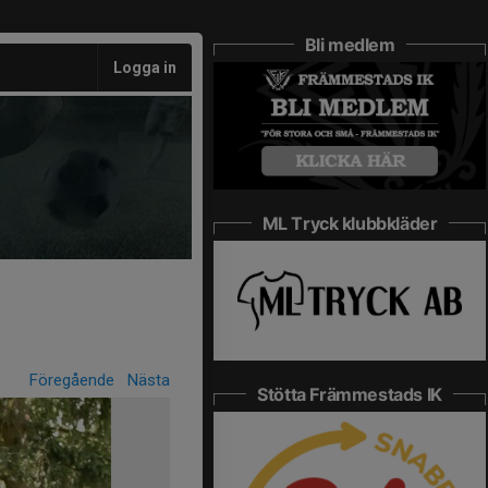
Bli medlem
Logga in
ML Tryck klubbkläder
Föregående
Nästa
Stötta Främmestads IK