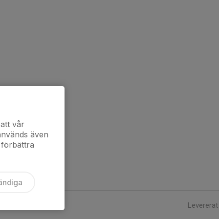
att vår
 används även
 förbättra
ändiga
Levererat