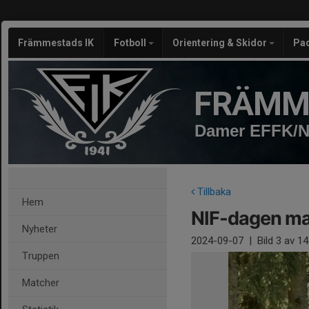
Främmestads IK
Fotboll
Orientering & Skidor
Pa
FRÄMM
Damer EFFK/N
Tillbaka
Hem
NIF-dagen ma
Nyheter
2024-09-07
|
Bild
3
av 14
Truppen
Matcher