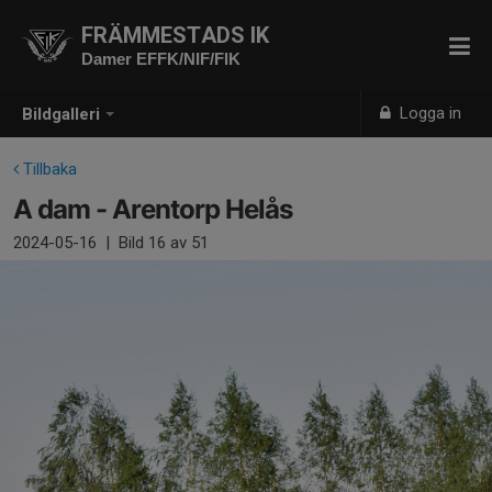
FRÄMMESTADS IK
Damer EFFK/NIF/FIK
Logga in
Bildgalleri
Tillbaka
A dam - Arentorp Helås
2024-05-16
|
Bild
16
av 51