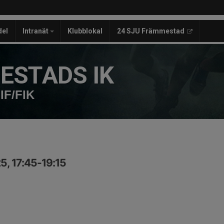
del
Intranät
Klubblokal
24 SJU Främmestad
ESTADS IK
IF/FIK
5, 17:45-19:15