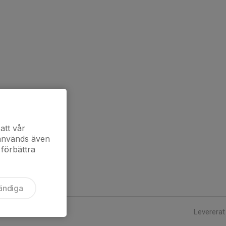
att vår
 används även
 förbättra
ändiga
Levererat