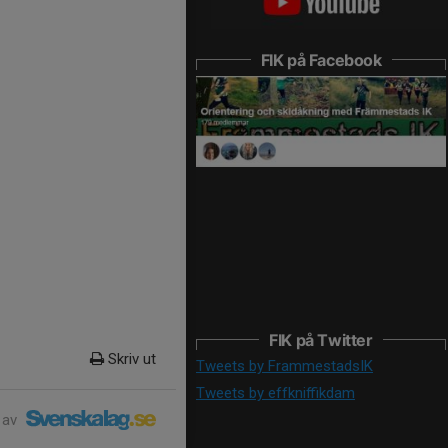
FIK på Facebook
FIK på Twitter
Skriv ut
Tweets by FrammestadsIK
Tweets by effkniffikdam
 av