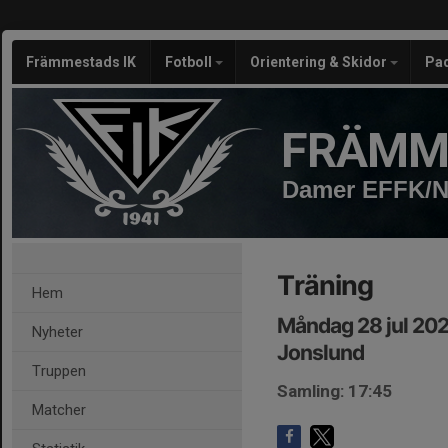
Främmestads IK
Fotboll
Orientering & Skidor
Pa
FRÄMM
Damer EFFK/N
Träning
Hem
Måndag 28 jul 202
Nyheter
Jonslund
Truppen
Samling: 17:45
Matcher